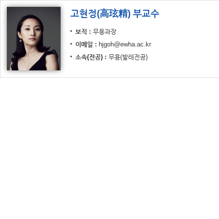
고현정(高玹精) 부교수
보직
무용과장
이메일
hjgoh@ewha.ac.kr
소속(전공)
무용(발레전공)