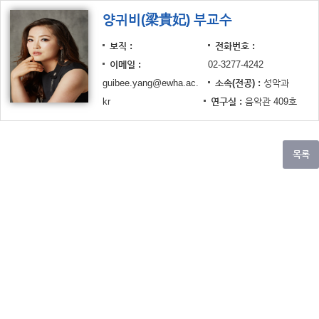
양귀비(梁貴妃) 부교수
보직
전화번호
이메일
02-3277-4242
guibee.yang@ewha.ac.
소속(전공)
성악과
kr
연구실
음악관 409호