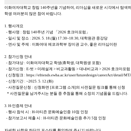
이화여자대학교 창립
140
주년을 기념하여
,
리더십을 새로운 시각에서 탐색
학생 여러분의 많은 참여 바랍니다
.
1.
행사개요
-
행사명
:
창립
140
주년 기념
「
2026
호크마포럼
」
-
일시 및 장소
: 2026. 5. 18.(
월
) 17:30~18:30,
대학원관 중강당
-
연사 및 주제
:
이화여대 에코과학부 장이권 교수
,
좋은 리더십이란
2.
참가신청 안내
-
참가대상
:
이화여자대학교 학생
(
휴학생
,
대학원생 포함
)
-
참가신청
: E-
벗
>
미래설계
>
비교과활동
>
대내비교과
> 2026
호크마포럼
(
신청링크
: https://efriends.ewha.ac.kr/user/futuredesign/careerAct/detail/
-
신청기간
: ~2025. 5. 12.(
화
)
-
사전질문신청
:
신청화면
[
프로그램 소개
]
의 사전질문 링크를 통해 신청
*
사전질문을 남겨주시는 분들 중 추첨을 통해 소정의 기념품을 드립니다
.
3. H-
인증제 안내
-
행사 참석 시
: H-
아티즌 문화예술인증
10
점 인정
-
참가보고서 제출 시
: H-
아티즌 문화예술인증 추가
5
점 인정
자세한 사항은 하단의 포스터를 확인하여 주시기 바랍니다
.