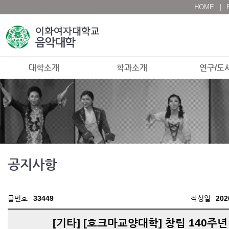
HOME
대학소개
학과소개
연구/도
공지사항
글번호
33449
작성일
202
[기타] [호크마교양대학] 창립 140주년