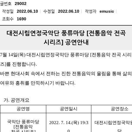
글번호
29002
작성일
2022.06.10
수정일
2022.06.10
작성자
emusic
조회수
1690
대전시립연정국악단 풍류마당 [전통음악 전곡
시리즈] 공연안내
7
월
14
일
(
목
)
대전시립연정국악단 풍류마당
[
전통음악 전곡 시리
즈
]
를 진행합니다
.
바쁜 현대사회 속에서 전하는 진한 전통음악의 울림을 통해 삶의
여유와 흥취를 만끽하시기 바랍니다
.
가
.
공연개요
공연명
공연일시
공연장소
국악단 풍류마당
2022. 7. 14.(
목
) 19:3
대전시립연정국악원
[
전통음악
0
당
전곡 시리즈
]