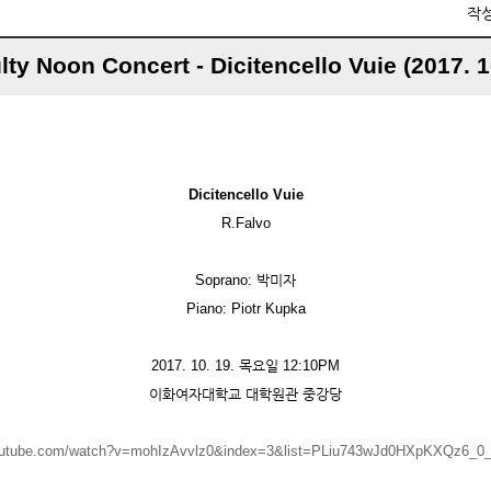
작
lty Noon Concert - Dicitencello Vuie (2017. 1
Dicitencello Vuie
R.Falvo
Soprano: 박미자
Piano: Piotr Kupka
2017. 10. 19. 목요일 12:10PM
이화여자대학교 대학원관 중강당
youtube.com/watch?v=mohIzAvvlz0&index=3&list=PLiu743wJd0HXpKXQz6_0