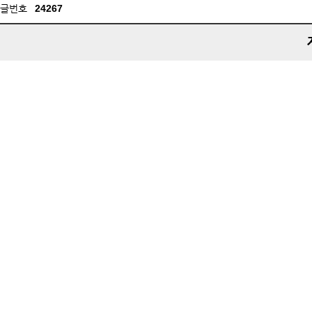
글번호
24267