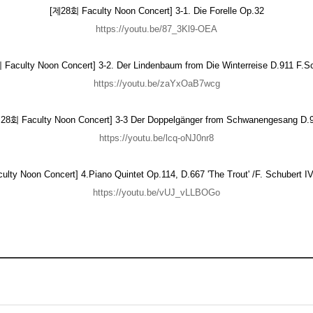
[제28회 Faculty Noon Concert] 3-1. Die Forelle Op.32
https://youtu.be/87_3Kl9-OEA
Faculty Noon Concert] 3-2. Der Lindenbaum from Die Winterreise D.911 F.S
https://youtu.be/zaYxOaB7wcg
28회 Faculty Noon Concert] 3-3 Der Doppelgänger from Schwanengesang D.
https://youtu.be/lcq-oNJ0nr8
lty Noon Concert] 4.Piano Quintet Op.114, D.667 'The Trout' /F. Schubert IV
https://youtu.be/vUJ_vLLBOGo