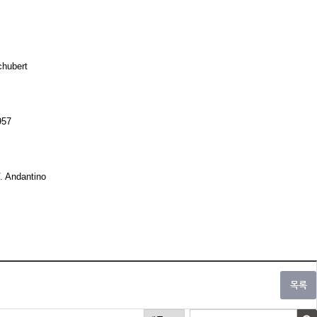
chubert
957
. Andantino