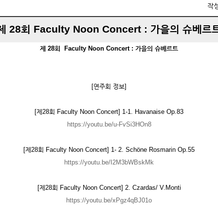
작
제 28회 Faculty Noon Concert : 가을의 슈베르
제 28회 Faculty Noon Concert : 가을의 슈베르트
[연주회 정보]
[제28회 Faculty Noon Concert] 1-1. Havanaise Op.83
https://youtu.be/u-FvSi3HOn8
[제28회 Faculty Noon Concert] 1- 2. Schöne Rosmarin Op.55
https://youtu.be/I2M3bWBskMk
[제28회 Faculty Noon Concert] 2. Czardas/ V.Monti
https://youtu.be/xPgz4qBJ01o