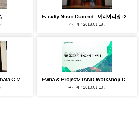
킹
Faculty Noon Concert - 아리아리랑 (2017. 10.19)
관리자
2018.01.18
Faculty Noon Concert - Sonata C Major KV.545 (2017
Ewha & Project21AND Workshop Concert 2017 - 김지향 교수
관리자
2018.01.18