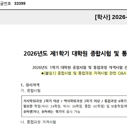
글번호
33399
[학사] 202