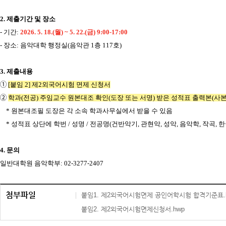
2. 제출기간 및 장소
- 기간:
2026. 5. 18.(월) ~ 5. 22.(금) 9:00-17:00
- 장소: 음악대학 행정실(음악관 1층 117호)
3. 제출내용
➀
[붙임 2] 제2외국어시험 면제 신청서
➁
학과(전공) 주임교수 원본대조 확인(도장 또는 서명) 받은 성적표 출력본(사본)
* 원본대조필 도장은 각 소속 학과사무실에서 받을 수 있음
* 성적표 상단에 학번 / 성명 / 전공명(건반악기, 관현악, 성악, 음악학, 작곡,
4. 문의
일반대학원 음악학부: 02-3277-2407
첨부파일
붙임1. 제2외국어시험면제 공인어학시험 합격기준표.
붙임2. 제2외국어시험면제신청서.hwp