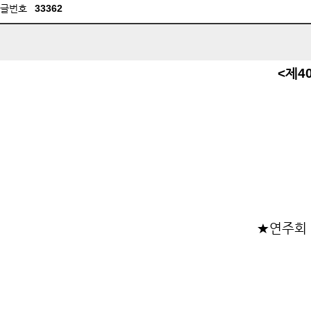
글번호
33362
<제40
★연주회 